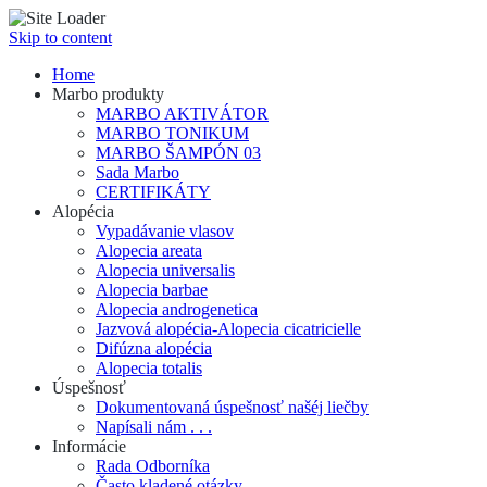
Skip to content
Home
Marbo produkty
MARBO AKTIVÁTOR
MARBO TONIKUM
MARBO ŠAMPÓN 03
Sada Marbo
CERTIFIKÁTY
Alopécia
Vypadávanie vlasov
Alopecia areata
Alopecia universalis
Alopecia barbae
Alopecia androgenetica
Jazvová alopécia-Alopecia cicatricielle
Difúzna alopécia
Alopecia totalis
Úspešnosť
Dokumentovaná úspešnosť našéj liečby
Napísali nám . . .
Informácie
Rada Odborníka
Často kladené otázky