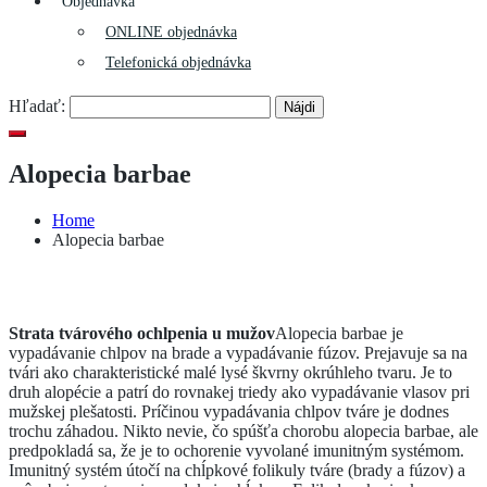
Objednávka
ONLINE objednávka
Telefonická objednávka
Hľadať:
Alopecia barbae
Home
Alopecia barbae
Strata tvárového ochlpenia u mužov
Alopecia barbae je
vypadávanie chlpov na brade a vypadávanie fúzov. Prejavuje sa na
tvári ako charakteristické malé lysé škvrny okrúhleho tvaru. Je to
druh alopécie a patrí do rovnakej triedy ako vypadávanie vlasov pri
mužskej plešatosti. Príčinou vypadávania chlpov tváre je dodnes
trochu záhadou. Nikto nevie, čo spúšťa chorobu alopecia barbae, ale
predpokladá sa, že je to ochorenie vyvolané imunitným systémom.
Imunitný systém útočí na chĺpkové folikuly tváre (brady a fúzov) a