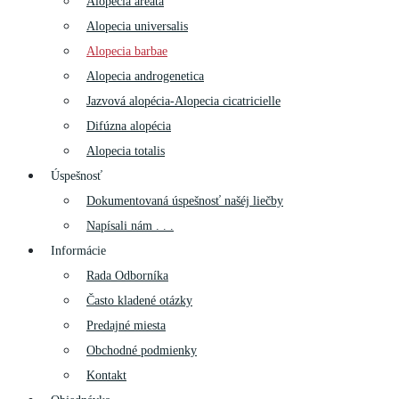
Alopecia areata
Alopecia universalis
Alopecia barbae
Alopecia androgenetica
Jazvová alopécia-Alopecia cicatricielle
Difúzna alopécia
Alopecia totalis
Úspešnosť
Dokumentovaná úspešnosť našéj liečby
Napísali nám . . .
Informácie
Rada Odborníka
Často kladené otázky
Predajné miesta
Obchodné podmienky
Kontakt