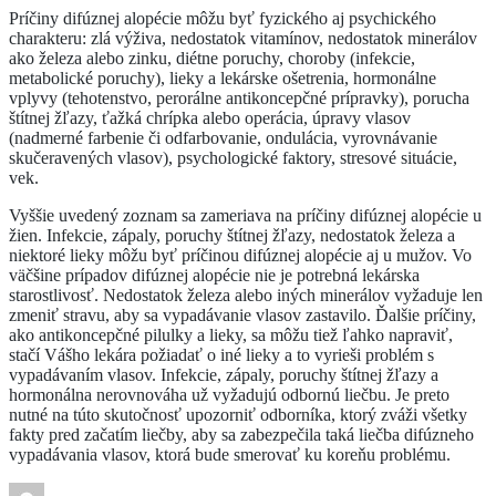
Príčiny difúznej alopécie môžu byť fyzického aj psychického
charakteru: zlá výživa, nedostatok vitamínov, nedostatok minerálov
ako železa alebo zinku, diétne poruchy, choroby (infekcie,
metabolické poruchy), lieky a lekárske ošetrenia, hormonálne
vplyvy (tehotenstvo, perorálne antikoncepčné prípravky), porucha
štítnej žľazy, ťažká chrípka alebo operácia, úpravy vlasov
(nadmerné farbenie či odfarbovanie, ondulácia, vyrovnávanie
skučeravených vlasov), psychologické faktory, stresové situácie,
vek.
Vyššie uvedený zoznam sa zameriava na príčiny difúznej alopécie u
žien. Infekcie, zápaly, poruchy štítnej žľazy, nedostatok železa a
niektoré lieky môžu byť príčinou difúznej alopécie aj u mužov. Vo
väčšine prípadov difúznej alopécie nie je potrebná lekárska
starostlivosť. Nedostatok železa alebo iných minerálov vyžaduje len
zmeniť stravu, aby sa vypadávanie vlasov zastavilo. Ďalšie príčiny,
ako antikoncepčné pilulky a lieky, sa môžu tiež ľahko napraviť,
stačí Vášho lekára požiadať o iné lieky a to vyrieši problém s
vypadávaním vlasov. Infekcie, zápaly, poruchy štítnej žľazy a
hormonálna nerovnováha už vyžadujú odbornú liečbu. Je preto
nutné na túto skutočnosť upozorniť odborníka, ktorý zváži všetky
fakty pred začatím liečby, aby sa zabezpečila taká liečba difúzneho
vypadávania vlasov, ktorá bude smerovať ku koreňu problému.