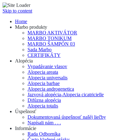
Skip to content
Home
Marbo produkty
MARBO AKTIVÁTOR
MARBO TONIKUM
MARBO ŠAMPÓN 03
Sada Marbo
CERTIFIKÁTY
Alopécia
Vypadávanie vlasov
Alopecia areata
Alopecia universalis
Alopecia barbae
Alopecia androgenetica
Jazvová alopécia-Alopecia cicatricielle
Difúzna alopécia
Alopecia totalis
Úspešnosť
Dokumentovaná úspešnosť našéj liečby
Napísali nám . . .
Informácie
Rada Odborníka
Často kladené otázky