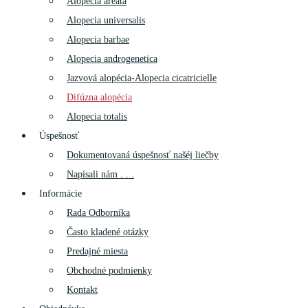
Alopecia areata
Alopecia universalis
Alopecia barbae
Alopecia androgenetica
Jazvová alopécia-Alopecia cicatricielle
Difúzna alopécia
Alopecia totalis
Úspešnosť
Dokumentovaná úspešnosť našéj liečby
Napísali nám . . .
Informácie
Rada Odborníka
Často kladené otázky
Predajné miesta
Obchodné podmienky
Kontakt