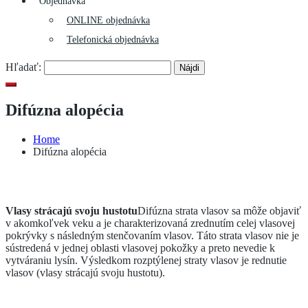
Objednávka
ONLINE objednávka
Telefonická objednávka
Hľadať:
Difúzna alopécia
Home
Difúzna alopécia
Vlasy strácajú svoju hustotu
Difúzna strata vlasov sa môže objaviť
v akomkoľvek veku a je charakterizovaná zrednutím celej vlasovej
pokrývky s následným stenčovaním vlasov. Táto strata vlasov nie je
sústredená v jednej oblasti vlasovej pokožky a preto nevedie k
vytváraniu lysín. Výsledkom rozptýlenej straty vlasov je rednutie
vlasov (vlasy strácajú svoju hustotu).